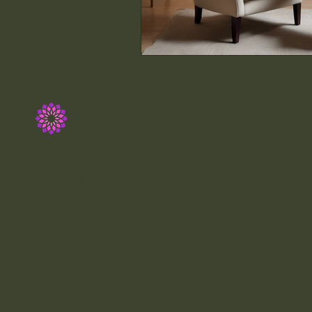
+49
Ach
Gew
Traumatherapie
831
Dr. Ziegler