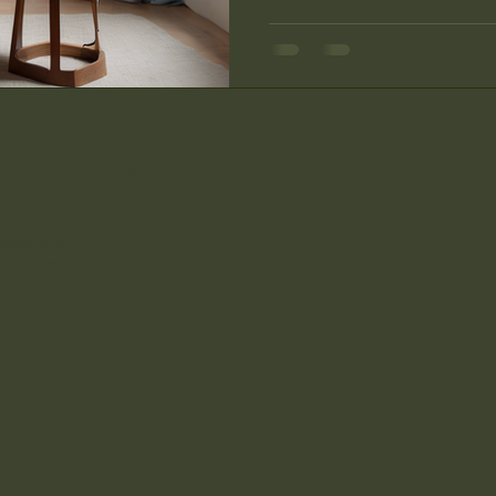
 (0) 8039 4990980
en 5
erbebiet
37 Schonstett