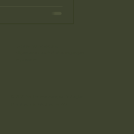
Datenschutzerklärung
Allgemeine Geschäftsbedingungen
Impressum
© 2025 by Traumatherapie Dr.Ziegler.
Powered and secured by
Wix