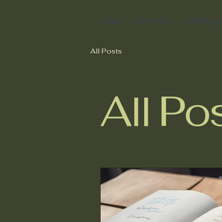
Start
Über mich
Leistunge
All Posts
All Po